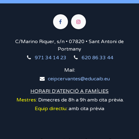
C/Marino Riquer, s/n • 07820 • Sant Antoni de
Portmany
971 34 14 23
620 86 33 44
Mail:
ceipcervantes@educaib.eu
HORARI D'ATENCIÓ A FAMÍLIES
Mestres
: Dimecres de 8h a 9h amb cita prèvia.
Equip directiu
: amb cita prèvia